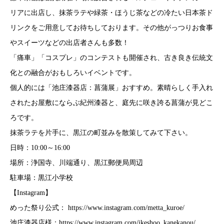
リアに出店し、抹茶ラテや緑茶・ほうじ茶などの冷たい日本茶ド
リンクをご用意してお待ちしております。その他がっつりお食事
やスイーツなどの出店者さんも多数！
「痛車」「コスプレ」のコンテストも開催され、古き良き伝統文
化との融合がおもしろいイベントです。
個人的には「池庄漆器店：菖蒲展」おすすめ。素晴らしく手入れ
されたお屋敷にならぶ紀州漆器と、庭先に咲き誇る菖蒲が見どこ
ろです。
抹茶ラテを片手に、黒江の町並みを散策してみて下さい。
日時：10:00～16:00
場所：浄国寺、川端通り、黒江郵便局周辺
駐車場：黒江小学校
【Instagram】
めった祭り公式：
https://www.instagram.com/metta_kuroe/
池庄漆器店様：
https://www.instagram.com/ikeshoo_kanekanou/