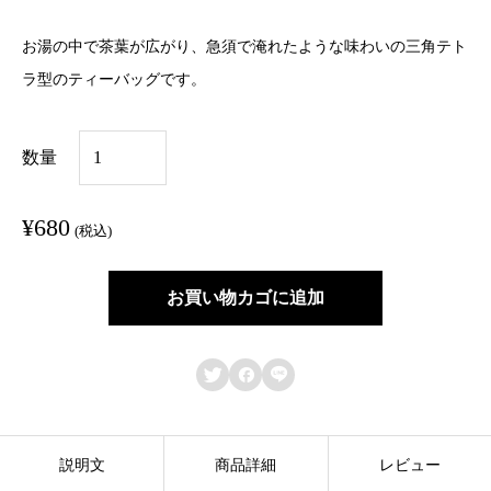
お湯の中で茶葉が広がり、急須で淹れたような味わいの三角テト
ラ型のティーバッグです。
自
数量
家
焙
¥
680
(税込)
煎
ほ
お買い物カゴに追加
う
じ



茶
テ
ィ
説明文
商品詳細
レビュー