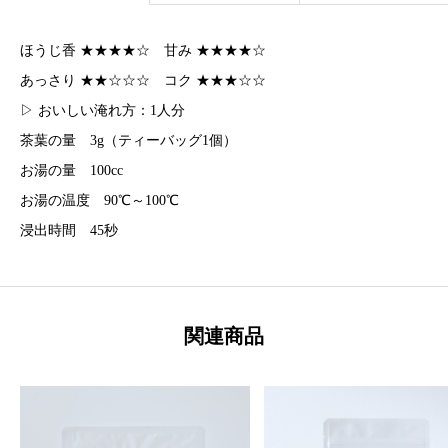
ー
バ
ほうじ香 ★★★★☆ 甘み ★★★★☆
ッ
あっさり ★★☆☆☆ コク ★★★☆☆
グ
▷ おいしい淹れ方：1人分
4
茶葉の量 3g（ティーバッグ1個）
g
お湯の量 100cc
×
お湯の温度 90℃～100℃
1
浸出時間 45秒
2
個
入
関連商品
個