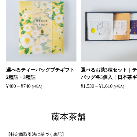
選べるティーバッグプチギフト
選べるお茶3種セット｜
2種詰・3種詰
バッグ各5個入｜日本茶
｜煎茶・和紅茶・ほうじ
価
価
¥
480
–
¥
740
¥
1,530
–
¥
1,610
(税込)
(税込)
茶入り玄米茶
格
格
帯
帯
:
:
藤本茶舗
¥
¥
4
1
8
,
【特定商取引法に基づく表記】