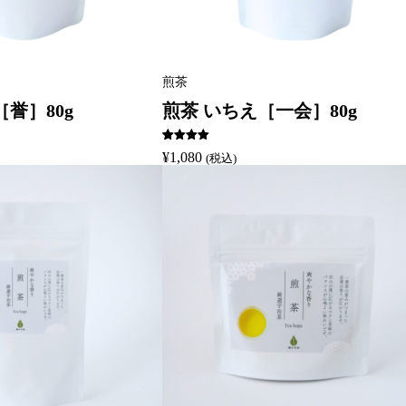
煎茶
誉］80g
煎茶 いちえ［一会］80g
1
件の利用者
¥
1,080
(税込)
評価に基づ
く5段階評
価のうち、
5.00
点