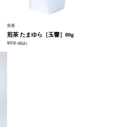
煎茶
煎茶 たまゆら［玉響］80g
¥
950
(税込)