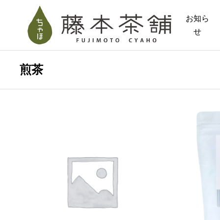
お知ら
せ
煎茶