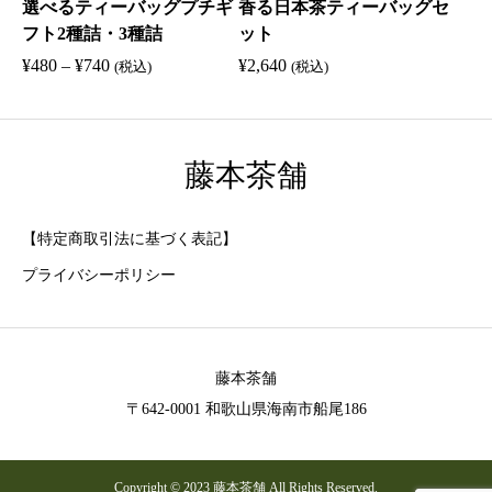
選べるティーバッグプチギ
香る日本茶ティーバッグセ
¥
¥
フト2種詰・3種詰
ット
4
1
価
¥
480
–
¥
740
¥
2,640
,
,
(税込)
(税込)
格
5
6
帯
0
1
:
0
0
藤本茶舗
¥
4
8
【特定商取引法に基づく表記】
0
–
プライバシーポリシー
¥
7
4
藤本茶舗
0
〒642-0001 和歌山県海南市船尾186
Copyright © 2023 藤本茶舗 All Rights Reserved.