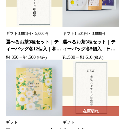
1
2
,
,
0
7
5
5
0
0
ギフト3,001円～5,000円
ギフト1,501円～3,000円
–
–
選べるお茶3種セット｜テ
選べるお茶3種セット｜テ
¥
¥
ィーバッグ各12個入｜和紙
ィーバッグ各5個入｜日本
1
2
茶缶｜日本茶ギフト｜煎
茶ギフト｜煎茶・和紅茶・
価
価
¥
4,350
–
¥
4,500
¥
1,530
–
¥
1,610
,
,
(税込)
(税込)
茶・和紅茶・ほうじ茶・抹
ほうじ茶・抹茶入り玄米茶
格
格
1
9
茶入り玄米茶
帯
帯
6
0
:
:
0
0
¥
¥
4
1
,
,
3
5
在庫切れ
5
3
0
0
ギフト
ギフト
–
–