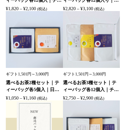
ィーバッグ各12個入｜チャ
ィーバッグ各12個入り｜和
ック付き袋｜日本茶ギフト
紙茶缶｜日本茶ギフト｜煎
価
価
¥
1,820
–
¥
2,100
¥
2,820
–
¥
3,100
(税込)
(税込)
｜煎茶・和紅茶・ほうじ
茶・和紅茶・ほうじ茶・抹
格
格
茶・抹茶入り玄米茶
茶入り玄米茶
帯
帯
:
:
¥
¥
1
2
,
,
8
8
2
2
0
0
ギフト1,501円～3,000円
ギフト1,501円～3,000円
–
–
選べるお茶2種セット｜テ
選べるお茶3種セット｜テ
¥
¥
ィーバッグ各5個入｜日本
ィーバッグ各12個入｜チャ
2
3
茶ギフト｜煎茶・和紅茶・
ック付き袋｜日本茶ギフト
価
価
¥
1,050
–
¥
1,160
¥
2,750
–
¥
2,900
,
,
(税込)
(税込)
ほうじ茶・抹茶入り玄米茶
｜煎茶・和紅茶・ほうじ
格
格
1
1
茶・抹茶入り玄米茶
帯
帯
0
0
:
:
0
0
¥
¥