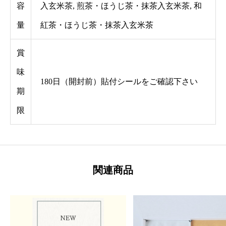
容
入玄米茶, 煎茶・ほうじ茶・抹茶入玄米茶, 和
2
量
紅茶・ほうじ茶・抹茶入玄米茶
個
入
賞
｜
味
チ
180日（開封前）貼付シールをご確認下さい
期
ャ
限
ッ
ク
付
き
関連商品
袋
｜
日
本