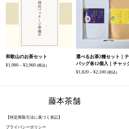
茶
ギ
フ
ト
｜
煎
和歌山のお茶セット
選べるお茶2種セット｜
バッグ各12個入｜チャッ
茶
価
¥
1,980
–
¥
2,960
(税込)
袋｜日本茶ギフト｜煎茶
格
価
¥
1,820
–
¥
2,100
(税込)
・
茶・ほうじ茶・抹茶入り
帯
格
和
:
帯
紅
¥
:
藤本茶舗
1
¥
茶
,
1
・
9
,
【特定商取引法に基づく表記】
ほ
8
8
0
2
プライバシーポリシー
う