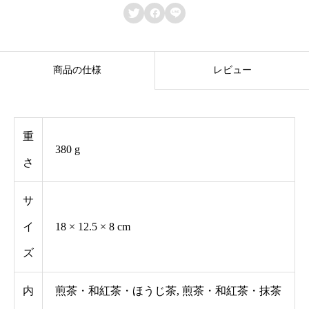



3
種
セ
商品の仕様
レビュー
ッ
ト
｜
重
380 g
テ
さ
ィ
ー
サ
バ
イ
18 × 12.5 × 8 cm
ッ
ズ
グ
各
内
煎茶・和紅茶・ほうじ茶, 煎茶・和紅茶・抹茶
1