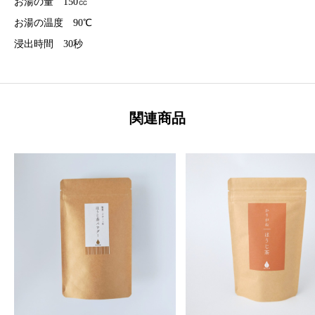
グ
お湯の量 150㏄
2
お湯の温度 90℃
浸出時間 30秒
.
5
g
×
関連商品
5
0
個
・
1
0
0
個