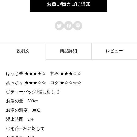
務
お買い物カゴに追加
用
】



香
る
ほ
説明文
商品詳細
レビュー
う
じ
ほうじ香 ★★★★☆ 甘み ★★★☆☆
茶
あっさり ★★★☆☆ コク ★☆☆☆☆
テ
〇ティーバッグ1個に対して
ィ
お湯の量 500cc
ー
お湯の温度 90℃
バ
浸出時間 2分
ッ
〇湯呑一杯に対して