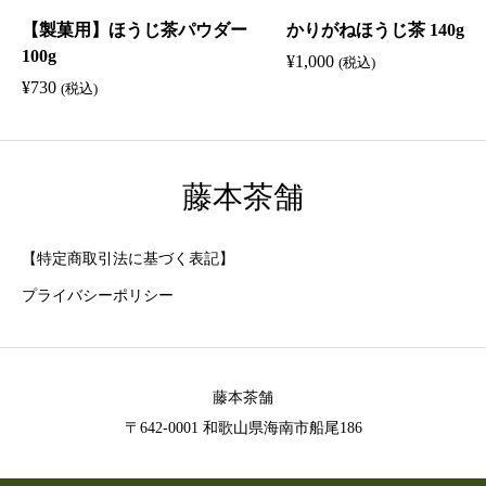
入
【製菓用】ほうじ茶パウダー
かりがねほうじ茶 140g
個
100g
¥
1,000
(税込)
¥
730
(税込)
藤本茶舗
【特定商取引法に基づく表記】
プライバシーポリシー
藤本茶舗
〒642-0001 和歌山県海南市船尾186