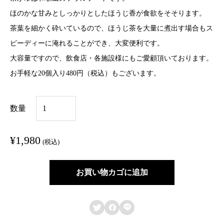
ほのかな甘みとしっかりとしたほうじ香が食欲をそそります。
茶葉を細かく砕いているので、ほうじ茶を大量に煮出す場合もス
ピーディーに淹れることができ、大変便利です。
大容量ですので、飲食店・各施設様にもご愛顧頂いております。
お手軽な
20個入り480円（税込）
もございます。
【
数量
大
容
¥
1,980
(税込)
量
】
お買い物カゴに追加
茶
が



ゆ