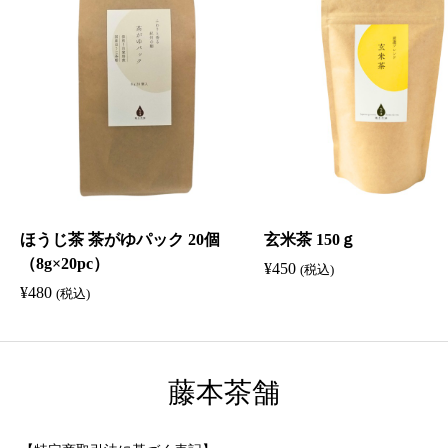
個
）
個
ほうじ茶 茶がゆパック 20個
玄米茶 150ｇ
（8g×20pc）
¥
450
(税込)
¥
480
(税込)
藤本茶舗