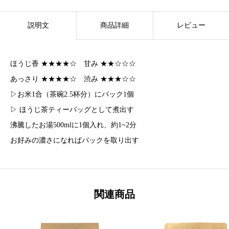
パ
ッ
説明文
商品詳細
レビュー
ク
1
ほうじ香 ★★★★☆ 甘み ★★☆☆☆
0
あっさり ★★★★☆ 渋み ★★★☆☆
0
▷お米1合（茶碗2.5杯分）にパック1個
個
▷ ほうじ茶ティーバッグとして煮出す
（
沸騰したお湯500mlに1個入れ、約1~2分
8
お好みの濃さになればパックを取り出す
g
×
1
関連商品
0
0